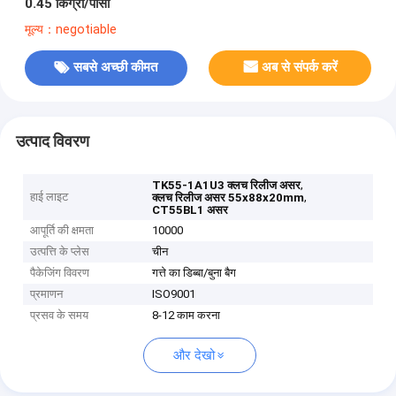
0.45 किग्रा/पीसी
मूल्य：negotiable
सबसे अच्छी कीमत
अब से संपर्क करें
उत्पाद विवरण
,
TK55-1A1U3 क्लच रिलीज असर
हाई लाइट
,
क्लच रिलीज असर 55x88x20mm
CT55BL1 असर
आपूर्ति की क्षमता
10000
उत्पत्ति के प्लेस
चीन
पैकेजिंग विवरण
गत्ते का डिब्बा/बुना बैग
प्रमाणन
ISO9001
प्रसव के समय
8-12 काम करना
और देखो