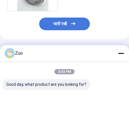
जारी रखें
अनुशंसित उत्पाद
Zuo
3:43 PM
Good day, what product are you looking for?
केंद्रीय गुलाम सिलेंडर मूल
Ford Transit Ve83
फोर्ड के लिए हाइड्र
रेनॉल्ट लैगुना III 2.0
Mt75 के लिए क्लच स्लेव
ट्रांसमिशन क्लच
डीसीआई 8201035313
सिलेंडर Cnhc15-
JB3Z7A564A क्
7A564-Ca
रिलीज़ असर
सबसे अच्छी कीमत
सबसे अच्छी कीमत
सबसे अच्छी 