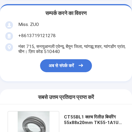
सम्पर्क करने का विवरण
Miss. ZUO
+8613719121278
नंबर 715, सनयुआनली एवेन्यू, बैयुन जिला, ग्वांगझू शहर, ग्वांगडोंग प्रांत,
चीन। ज़िप कोड 510440
अब से संपर्क करें
सबसे उत्तम प्रतिदान प्राप्त करें
CT55BL1 क्लच रिलीज़ बियरिंग
55x88x20mm TK55-1A1U3
0.45 किग्रा/पीसी