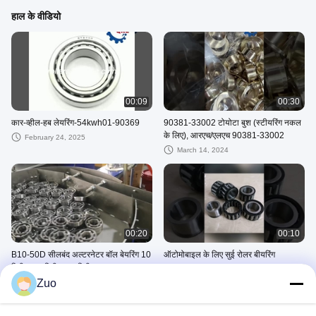
हाल के वीडियो
00:09
00:30
कार-व्हील-हब लेयरिंग-54kwh01-90369
90381-33002 टोयोटा बुश (स्टीयरिंग नकल
के लिए), आरएच/एलएच 90381-33002
February 24, 2025
March 14, 2024
00:20
00:10
B10-50D सीलबंद अल्टरनेटर बॉल बेयरिंग 10
ऑटोमोबाइल के लिए सुई रोलर बीयरिंग
मिमी x 27 मिमी x 11 मिमी
February 12, 2022
Zuo
October 06, 2023
अन्य वीडियो