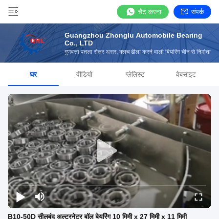
चैट करना
संपर्क
Guangzhou Zhonglu Automobile Bearing
Co., LTD
गुणवत्ता पतला रोलर असर, क्लच ढीला करने वाली बियरिंग चीन से निर्माता
घर
वीडियो
प्लेलिस्ट
वेबसाइट
B10-50D सीलबंद अल्टरनेटर बॉल बेयरिंग 10 मिमी x 27 मिमी x 11 मिमी