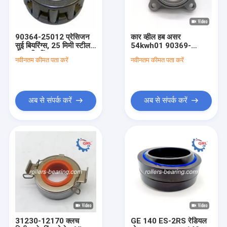
90364-25012 प्रेसिजन
कार व्हील हब असर
सुई बियरिंग्स, 25 मिमी स्टील
54kwh01 90369-
रोलर बियरिंग्स
T0003 DU5496-5
नवीनतम कीमत पता करें
नवीनतम कीमत पता करें
43502-0K030
अब से संपर्क करें
अब से संपर्क करें
होम
उत्पाद
वीडियो
31230-12170 क्लच
GE 140 ES-2RS रेडियल