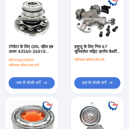
टोयोटा के लिए QRL व्हील हब
इसुजु के लिए गिस 67
असर 43560-26010
यूनिवर्सल जॉइंट क्रॉस बेअरिंग
54KWH02HUB 43550-
56*173.9mm
मूल्य:
negotiable
नवीनतम कीमत पता करें
Z0091
नवीनतम कीमत पता करें
अब से संपर्क करें
अब से संपर्क करें