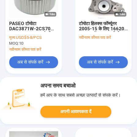
PASEO टोयोटा
टोयोटा हिलक्स फॉर्च्यूनर
DAC3871W-2CS70
2005-15 के लिए 16620-
DAC387133/30 के लिए
0L020 टेंशनर अस्सी वी-
मूल्य:
USD$5-8/PCS
नवीनतम कीमत पता करें
90369-38006 व्हील हब
आरआई
MOQ:
10
असर
नवीनतम कीमत पता करें
अब से संपर्क करें
अब से संपर्क करें
अपना समय बचाओ
हमें आप के साथ सबसे अच्छा उत्पादों से संपर्क करें।
अपनी आवश्यकता दें