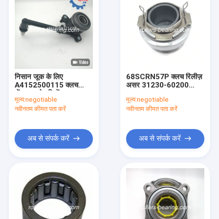
निसान जूक के लिए
68SCRN57P क्लच रिलीज़
A4152500115 क्लच
असर 31230-60200
सेंट्रल स्लेव सिलेंडर
31230-60201
मूल्य:
negotiable
मूल्य:
negotiable
30620-00Q0H
ISO9001 प्रमाणन
नवीनतम कीमत पता करें
नवीनतम कीमत पता करें
8200756873
अब से संपर्क करें
अब से संपर्क करें