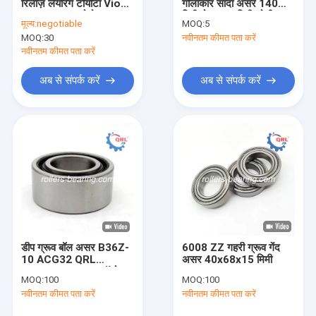
रिलीज़ लेयरिंग टोयोटा Vios
गोलाकार सादा असर 140
हमारे बारे में
2003-2020 टोयोटा Altis
मिमी बोर 210 मिमी ओडी 90
मूल्य:
negotiable
MOQ:
5
2008-2013
मिमी
MOQ:
30
नवीनतम कीमत पता करें
फैक्टरी यात्रा
नवीनतम कीमत पता करें
गुणवत्ता नियंत्रण
अब से संपर्क करें
अब से संपर्क करें
हमसे संपर्क करें
समाचार
सभी मामलों
पतला रोलर असर
डीप ग्रूव बॉल असर B36Z-
6008 ZZ गहरी ग्रूव गेंद
10 ACG32 QRL
असर 40x68x15 मिमी
क्लच ढीला करने वाली बियरिंग
36.2x67x29MM ऑटो
MOQ:
100
MOQ:
100
असर
व्हील हब असर
नवीनतम कीमत पता करें
नवीनतम कीमत पता करें