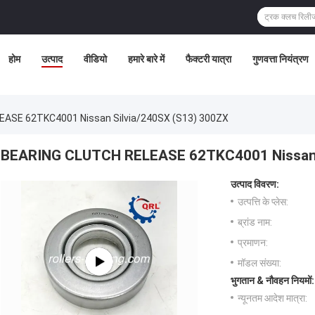
होम
उत्पाद
वीडियो
हमारे बारे में
फैक्टरी यात्रा
गुणवत्ता नियंत्रण
ASE 62TKC4001 Nissan Silvia/240SX (S13) 300ZX
BEARING CLUTCH RELEASE 62TKC4001 Nissan 
उत्पाद विवरण:
उत्पत्ति के प्लेस:
ब्रांड नाम:
प्रमाणन:
मॉडल संख्या:
भुगतान & नौवहन नियमों:
न्यूनतम आदेश मात्रा: