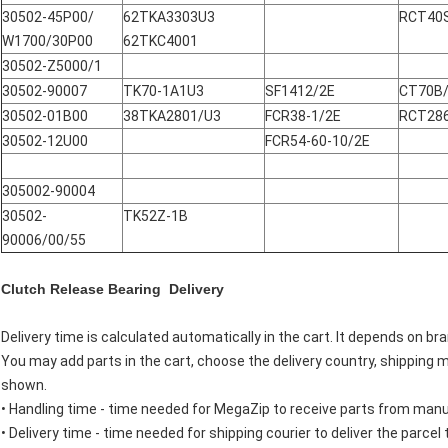
30502-45P00/
62TKA3303U3
RCT40
W1700/30P00
62TKC4001
30502-Z5000/1
30502-90007
TK70-1A1U3
SF1412/2E
CT70B/
30502-01B00
38TKA2801/U3
FCR38-1/2E
RCT28
30502-12U00
FCR54-60-10/2E
305002-90004
30502-
TK52Z-1B
90006/00/55
Clutch Release Bearing Delivery
Delivery time is calculated automatically in the cart. It depends on bra
You may add parts in the cart, choose the delivery country, shipping m
shown.
• Handling time - time needed for MegaZip to receive parts from manufa
• Delivery time - time needed for shipping courier to deliver the parcel 