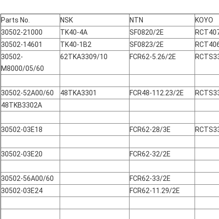
Parts No.
NSK
NTN
KOYO
30502-21000
TK40-4A
SF0820/2E
RCT40
30502-14601
TK40-1B2
SF0823/2E
RCT40
30502-
62TKA3309/10
FCR62-5.26/2E
RCTS3
M8000/05/60
30502-52A00/60
48TKA3301
FCR48-112.23/2E
RCTS3
48TKB3302A
30502-03E18
FCR62-28/3E
RCTS3
30502-03E20
FCR62-32/2E
30502-56A00/60
FCR62-33/2E
30502-03E24
FCR62-11.29/2E