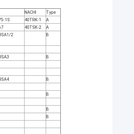
NACHI
Type
75-1S
40TRK-1
A
67
40TSK-2
A
3SA1/2
B
3SA3
B
3SA4
B
B
B
B