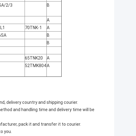
SA/2/3
B
A
L1
70TNK-1
A
6SA
B
B
65TNK20
A
52TMK804
A
nd, delivery country and shipping courier.
ethod and handling time and delivery time will be
cturer, pack it and transfer it to courier.
to you.