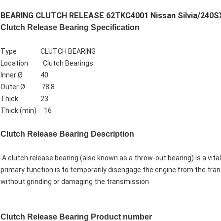
BEARING CLUTCH RELEASE 62TKC4001 Nissan Silvia/240SX
Clutch Release Bearing
Specification
Type CLUTCH BEARING
Location Clutch Bearings
Inner Ø 40
Outer Ø 78.8
Thick 23
Thick.(min) 16
Clutch Release Bearing Description
A clutch release bearing (also known as a throw-out bearing) is a vit
primary function is to temporarily disengage the engine from the tran
without grinding or damaging the transmission
Clutch Release Bearing
Product number