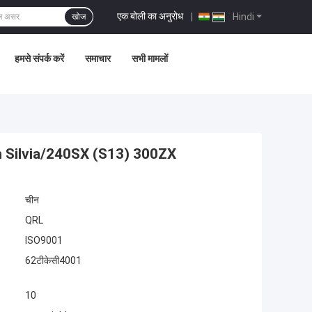
एक बोली का अनुरोध
|
Hindi
खोज
हमसे संपर्क करें
समाचार
सभी मामलों
Silvia/240SX (S13) 300ZX
चीन
QRL
ISO9001
62टीकेसी4001
10