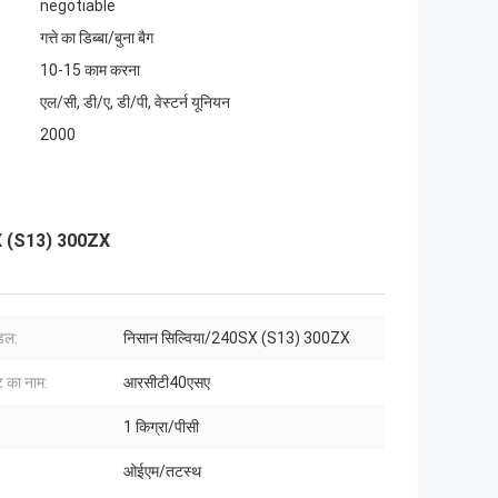
negotiable
गत्ते का डिब्बा/बुना बैग
10-15 काम करना
एल/सी, डी/ए, डी/पी, वेस्टर्न यूनियन
2000
 (S13) 300ZX
ॉडल:
निसान सिल्विया/240SX (S13) 300ZX
ट का नाम:
आरसीटी40एसए
1 किग्रा/पीसी
ओईएम/तटस्थ