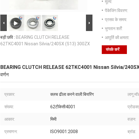
मूल्य:
पैकेजिंग विवरण:
प्रसव के समय:
भुगतान शर्तें:
बड़ी छवि :
BEARING CLUTCH RELEASE
आपूर्ति की क्षमता:
62TKC4001 Nissan Silvia/240SX (S13) 300ZX
संपर्क करें
BEARING CLUTCH RELEASE 62TKC4001 Nissan Silvia/240SX
वर्णन
प्रकार:
क्लच ढीला करने वाली बियरिंग
लागू म
संख्या:
62टीकेसी4001
प्रोडक्
आकार:
मिमी
वज़न:
प्रमाणन:
ISO9001:2008
ब्रांड: