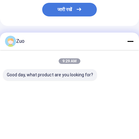
जारी रखें
अनुशंसित उत्पाद
Zuo
9:29 AM
Good day, what product are you looking for?
इसुजु एफसी एफजी जीजी
MAZDA के लिए क्लच
बियरिंग क्लच रिलीज़
इंजन 4एच6एच के लिए क्लच
रिलीज़ लेयरिंग 0727-16-
62TKC4001 निस
रिलीज़ लेयरिंग 1-
510
सिल्विया/240SX 
31310026-0 1-
300ZX
87610109-0
सबसे अच्छी कीमत
सबसे अच्छी कीमत
सबसे अच्छी 