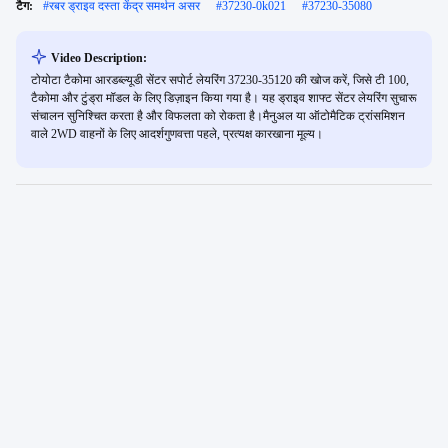
टैग:
#
रबर ड्राइव दस्ता केंद्र समर्थन असर
#
37230-0k021
#
37230-35080
Video Description:
टोयोटा टैकोमा आरडब्ल्यूडी सेंटर सपोर्ट लेयरिंग 37230-35120 की खोज करें, जिसे टी 100,
टैकोमा और टुंड्रा मॉडल के लिए डिज़ाइन किया गया है। यह ड्राइव शाफ्ट सेंटर लेयरिंग सुचारू
संचालन सुनिश्चित करता है और विफलता को रोकता है।मैनुअल या ऑटोमैटिक ट्रांसमिशन
वाले 2WD वाहनों के लिए आदर्शगुणवत्ता पहले, प्रत्यक्ष कारखाना मूल्य।