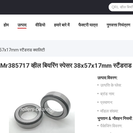
होम
उत्पाद
वीडियो
हमारे बारे में
फैक्टरी यात्रा
गुणवत्ता नियंत्रण
x57x17mm स्टैंडराड क्वालिटी
Mr385717 व्हील बियरिंग स्पेसर 38x57x17mm स्टैंडराड 
उत्पाद विवरण:
उत्पत्ति के प्लेस:
ब्रांड नाम:
प्रमाणन:
मॉडल संख्या:
भुगतान & नौवहन नियमों:
पैकेजिंग विवरण: