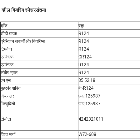
व्हील बियरिंग स्पेसर
संख्या
ब्रैंड
स्कू
डीटी घटक
R124
प्रेसिजन जवानों और बियरिंग्स
R124
टिमकेन
R124
एसकेएफ
GR124
एसकेएफ
R124
संघीय मुग़ल
R124
एन एस
35.52.18
मुहरबंद शक्ति
बी-R124
क्रिसलर
एमए 125987
मित्सुबिशी
एमए 125987
टोयोटा
4242321011
विश्व भागों
W72-608