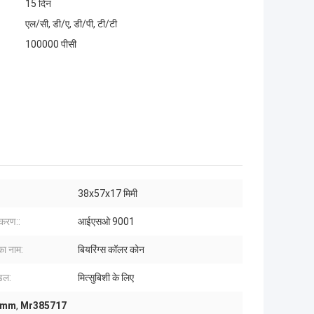
15 दिन
एल/सी, डी/ए, डी/पी, टी/टी
100000 पीसी
38x57x17 मिमी
ीकरण::
आईएसओ 9001
का नाम:
बियरिंग्स कॉलर कोन
ॉडल:
मित्सुबिशी के लिए
17mm
,
Mr385717