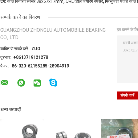
,
,
टैग:
व्हील बियरिंग स्पेसर 38x57x17mm
QRL व्हील बियरिंग स्पेसर
मित्सुबिशी पजेरो व्हील 
सम्पर्क करने का विवरण
GUANGZHOU ZHONGLU AUTOMOBILE BEARING
हम करने के लि
CO., LTD
व्यक्ति से संपर्क करें:
ZUO
दूरभाष:
+8613719121278
फैक्स:
86-020-62155285-28904919
अन्य उत्पादों