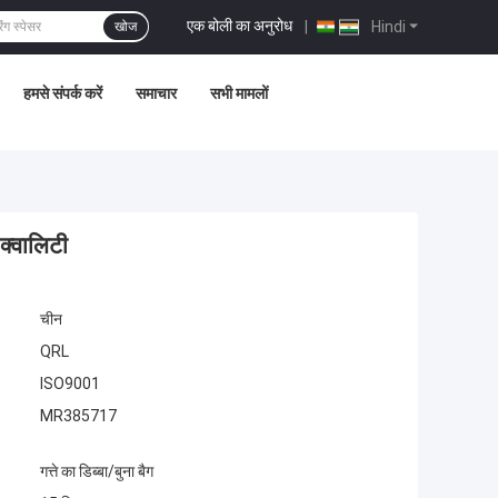
एक बोली का अनुरोध
|
Hindi
खोज
हमसे संपर्क करें
समाचार
सभी मामलों
क्वालिटी
चीन
QRL
ISO9001
MR385717
गत्ते का डिब्बा/बुना बैग