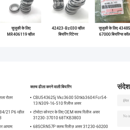
सुजुकी के लिए
42423-Bz030 व्हील
सुजुकी के लिए 4348
MR406119 व्हील
बियरिंग रिटेनर
67000 बियरिंग्स कॉ
असर स्पेसर 44251-
35X52X18mm रियर
कोन इंटरचेंज पार्ट्स
61j00 0.22 किग्रा /
एक्सल बियरिंग
पीसी
संदेश
क्लच ढीला करने वाली बियरिंग
तला रोलर
CBU543625j Vkc3600 50tkb3604 Fcr54-
13 N309-16-510 रिलीज असर
4/21 P6 व्हील
टोयोटा कोस्टर के लिए OEM क्लच रिलीज असर
8
31230-37010 68TKB3803
सर आयाम:
68SCRN57P क्लच रिलीज़ असर 31230-60200