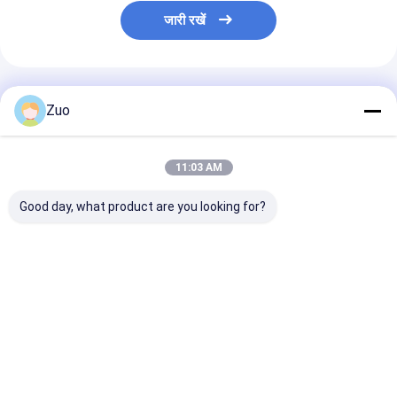
जारी रखें
अनुशंसित उत्पाद
Zuo
11:03 AM
Good day, what product are you looking for?
शंकु रोडा Blkg सुजुकी नई
मित्सुबिशी शोगुन स्पोर्ट रियर
Mr 406129 Ab
CARRY 43485-52S00
एक्सल लेयरिंग रिटेनर आस्तीन
ऑटोमोबाइल हाफ शाफ्
43485-52S00-000
3716A016
स्लीव ट्राइटन पेजेरो स्
सबसे अच्छी कीमत
सबसे अच्छी कीमत
सबसे अच्छी 